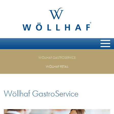
WÖLLHAF GASTROSERVICE
WÖLLHAF RETAIL
Wöllhaf GastroService